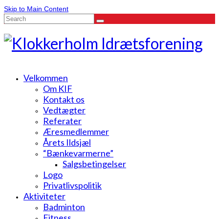
Skip to Main Content
Search
for:
Velkommen
Om KIF
Kontakt os
Vedtægter
Referater
Æresmedlemmer
Årets Ildsjæl
“Bænkevarmerne”
Salgsbetingelser
Logo
Privatlivspolitik
Aktiviteter
Badminton
Fitness