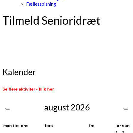
Fællesspisning
Tilmeld Senioridræt
Kalender
Se flere aktiviter - klik her
august
2026
man
tirs
ons
tors
fre
lør
søn
1
2