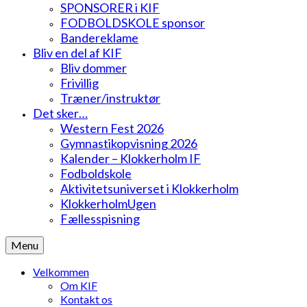
SPONSORER i KIF
FODBOLDSKOLE sponsor
Bandereklame
Bliv en del af KIF
Bliv dommer
Frivillig
Træner/instruktør
Det sker…
Western Fest 2026
Gymnastikopvisning 2026
Kalender – Klokkerholm IF
Fodboldskole
Aktivitetsuniverset i Klokkerholm
KlokkerholmUgen
Fællesspisning
Menu
Velkommen
Om KIF
Kontakt os