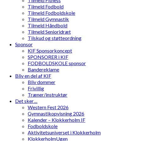
Tilmeld Fitness
Tilmeld Fodbold
Tilmeld Fodboldskole
Tilmeld Gymnastik
Tilmeld Håndbold
Tilmeld Senioridræt
Tilskud og støtteordning
Sponsor
KIF Sponsorkoncept
SPONSORER i KIF
FODBOLDSKOLE sponsor
Bandereklame
Bliv en del af KIF
Bliv dommer
Frivillig
Træner/instruktør
Det sker…
Western Fest 2026
Gymnastikopvisning 2026
Kalender – Klokkerholm IF
Fodboldskole
Aktivitetsuniverset i Klokkerholm
KlokkerholmUgen