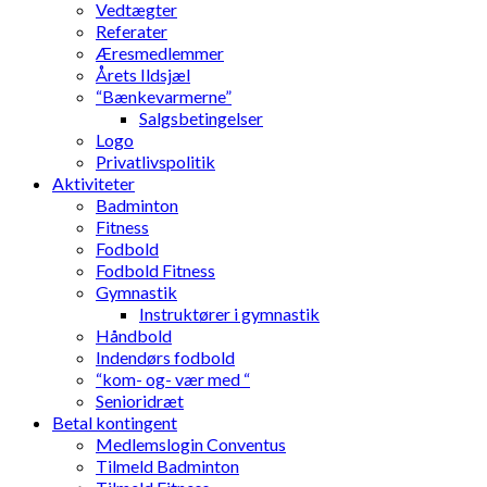
Vedtægter
Referater
Æresmedlemmer
Årets Ildsjæl
“Bænkevarmerne”
Salgsbetingelser
Logo
Privatlivspolitik
Aktiviteter
Badminton
Fitness
Fodbold
Fodbold Fitness
Gymnastik
Instruktører i gymnastik
Håndbold
Indendørs fodbold
“kom- og- vær med “
Senioridræt
Betal kontingent
Medlemslogin Conventus
Tilmeld Badminton