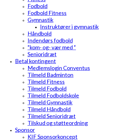
Fodbold
Fodbold Fitness
Gymnastik
Instruktører i gymnastik
Håndbold
Indendørs fodbold
“kom- og- vær med “
Senioridræt
Betal kontingent
Medlemslogin Conventus
Tilmeld Badminton
Tilmeld Fitness
Tilmeld Fodbold
Tilmeld Fodboldskole
Tilmeld Gymnastik
Tilmeld Håndbold
Tilmeld Senioridræt
Tilskud og støtteordning
Sponsor
KIF Sponsorkoncept