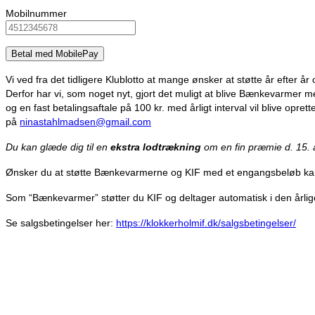
Mobilnummer
Betal med MobilePay
Vi ved fra det tidligere Klublotto at mange ønsker at støtte år efter å
Derfor har vi, som noget nyt, gjort det muligt at blive Bænkevarmer 
og en fast betalingsaftale på 100 kr. med årligt interval vil blive opr
på
ninastahlmadsen@gmail.com
Du kan glæde dig til en
ekstra lodtrækning
om en fin præmie d. 15. 
Ønsker du at støtte Bænkevarmerne og KIF med et engangsbeløb kan 
Som “Bænkevarmer” støtter du KIF og deltager automatisk i den årlig
Se salgsbetingelser her:
https://klokkerholmif.dk/salgsbetingelser/