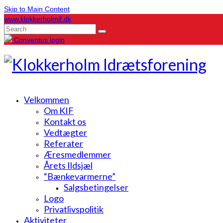
Skip to Main Content
www.klokkerholmif.dk
Search
for:
Conventus login
Velkommen
Om KIF
Kontakt os
Vedtægter
Referater
Æresmedlemmer
Årets Ildsjæl
“Bænkevarmerne”
Salgsbetingelser
Logo
Privatlivspolitik
Aktiviteter