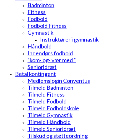
Badminton
Fitness
Fodbold
Fodbold Fitness
Gymnastik
Instruktører i gymnastik
Håndbold
Indendørs fodbold
“kom- og- vær med “
Senioridræt
Betal kontingent
Medlemslogin Conventus
Tilmeld Badminton
Tilmeld Fitness
Tilmeld Fodbold
Tilmeld Fodboldskole
Tilmeld Gymnastik
Tilmeld Håndbold
Tilmeld Senioridræt
Tilskud og støtteordning