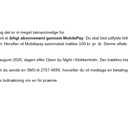
r og det er vi meget taknemmelige for.
med et
årligt abonnement gennem MobilePay
. Du skal blot udfylde fel
ettet. Herefter vil Mobilepay automatisk trække 100 kr. pr. år. Denne aft
august 2026, dagen efter Open by Night i Klokkerholm. Der trækkes lo
du sende en SMS til 2757 4899, hvorefter du vil modtage en betalin
e lodtrækning om en fin præmie.