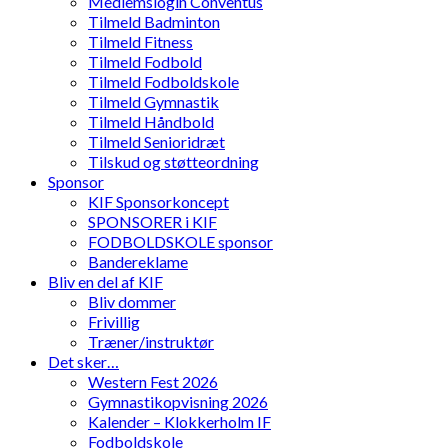
Medlemslogin Conventus
Tilmeld Badminton
Tilmeld Fitness
Tilmeld Fodbold
Tilmeld Fodboldskole
Tilmeld Gymnastik
Tilmeld Håndbold
Tilmeld Senioridræt
Tilskud og støtteordning
Sponsor
KIF Sponsorkoncept
SPONSORER i KIF
FODBOLDSKOLE sponsor
Bandereklame
Bliv en del af KIF
Bliv dommer
Frivillig
Træner/instruktør
Det sker…
Western Fest 2026
Gymnastikopvisning 2026
Kalender – Klokkerholm IF
Fodboldskole