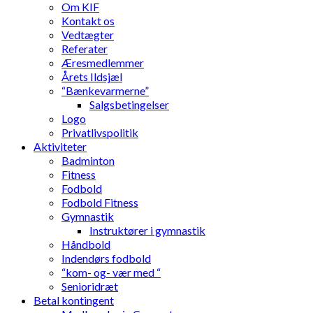
Om KIF
Kontakt os
Vedtægter
Referater
Æresmedlemmer
Årets Ildsjæl
“Bænkevarmerne”
Salgsbetingelser
Logo
Privatlivspolitik
Aktiviteter
Badminton
Fitness
Fodbold
Fodbold Fitness
Gymnastik
Instruktører i gymnastik
Håndbold
Indendørs fodbold
“kom- og- vær med “
Senioridræt
Betal kontingent