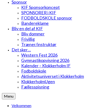
Sponsor
KIF Sponsorkoncept
SPONSORER i KIF
FODBOLDSKOLE sponsor
Bandereklame
Bliv en del af KIF
Bliv dommer
Frivillig
Træner/instruktør
Det sker…
Western Fest 2026
Gymnastikopvisning 2026
Kalender – Klokkerholm IF
Fodboldskole
Aktivitetsuniverset i Klokkerholm
KlokkerholmUgen
Fællesspisning
Menu
Velkommen