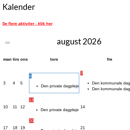
Kalender
Se flere aktiviter - klik her
august
2026
man
tirs
ons
tors
fre
7
6
3
4
5
Den kommunale dag
Den private dagpleje
Den kommunale dag
13
10
11
12
14
Den private dagpleje
20
17
18
19
21