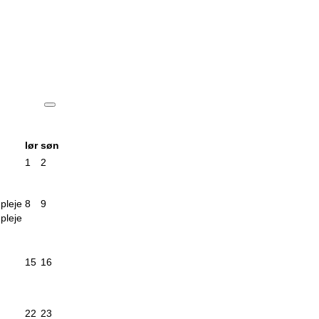
lør
søn
1
2
pleje
8
9
pleje
15
16
22
23