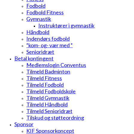
Fodbold
Fodbold Fitness
Gymnastik
Instruktører i gymnastik
Håndbold
Indendørs fodbold
“kom- og- vær med “
Senioridræt
Betal kontingent
Medlemslogin Conventus
Tilmeld Badminton
Tilmeld Fitness
Tilmeld Fodbold
Tilmeld Fodboldskole
Tilmeld Gymnastik
Tilmeld Håndbold
Tilmeld Senioridræt
Tilskud og støtteordning
Sponsor
KIF Sponsorkoncept