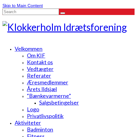
Skip to Main Content
Search
for:
Velkommen
Om KIF
Kontakt os
Vedtægter
Referater
Æresmedlemmer
Årets Ildsjæl
“Bænkevarmerne”
Salgsbetingelser
Logo
Privatlivspolitik
Aktiviteter
Badminton
Fitness