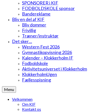
SPONSORER i KIF
FODBOLDSKOLE sponsor
Bandereklame
Bliv en del af KIF
Bliv dommer
Frivillig
Træner/instruktør
Det sker…
Western Fest 2026
Gymnastikopvisning 2026
Kalender – Klokkerholm IF
Fodboldskole
Aktivitetsuniverset i Klokkerholm
KlokkerholmUgen
Fællesspisning
Menu
Velkommen
Om KIF
Kontakt os