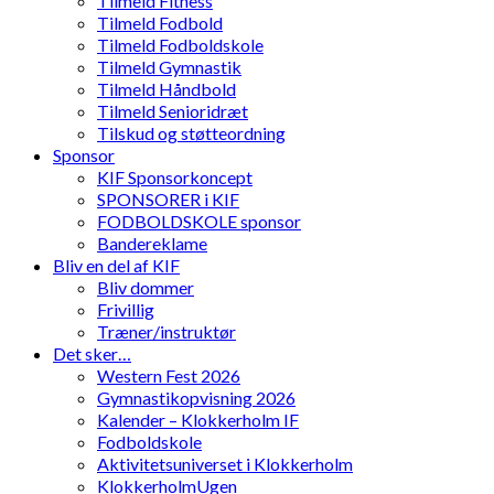
Tilmeld Fitness
Tilmeld Fodbold
Tilmeld Fodboldskole
Tilmeld Gymnastik
Tilmeld Håndbold
Tilmeld Senioridræt
Tilskud og støtteordning
Sponsor
KIF Sponsorkoncept
SPONSORER i KIF
FODBOLDSKOLE sponsor
Bandereklame
Bliv en del af KIF
Bliv dommer
Frivillig
Træner/instruktør
Det sker…
Western Fest 2026
Gymnastikopvisning 2026
Kalender – Klokkerholm IF
Fodboldskole
Aktivitetsuniverset i Klokkerholm
KlokkerholmUgen