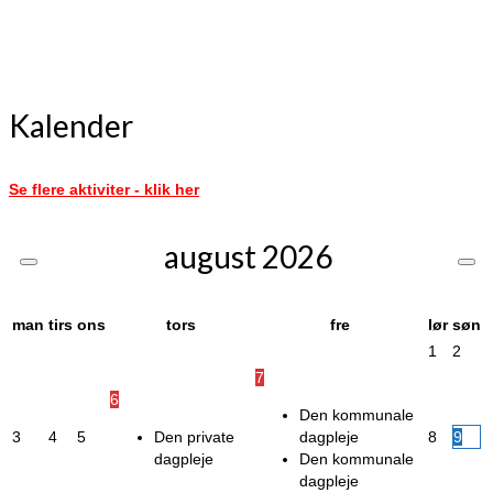
Kalender
Se flere aktiviter - klik her
august
2026
man
tirs
ons
tors
fre
lør
søn
1
2
7
6
Den kommunale
3
4
5
Den private
dagpleje
8
9
dagpleje
Den kommunale
dagpleje