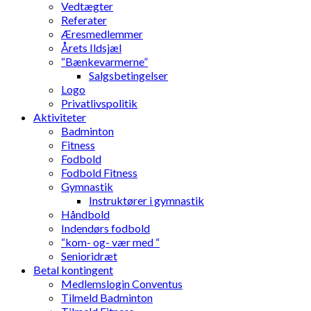
Vedtægter
Referater
Æresmedlemmer
Årets Ildsjæl
“Bænkevarmerne”
Salgsbetingelser
Logo
Privatlivspolitik
Aktiviteter
Badminton
Fitness
Fodbold
Fodbold Fitness
Gymnastik
Instruktører i gymnastik
Håndbold
Indendørs fodbold
“kom- og- vær med “
Senioridræt
Betal kontingent
Medlemslogin Conventus
Tilmeld Badminton