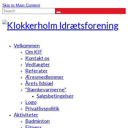
Skip to Main Content
Search
for:
Velkommen
Om KIF
Kontakt os
Vedtægter
Referater
Æresmedlemmer
Årets Ildsjæl
“Bænkevarmerne”
Salgsbetingelser
Logo
Privatlivspolitik
Aktiviteter
Badminton
Fitness