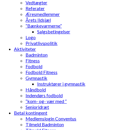
Vedtægter
Referater
Æresmedlemmer
Årets Ildsjæl
“Bænkevarmerne”
Salgsbetingelser
Logo
Privatlivspolitik
Aktiviteter
Badminton
Fitness
Fodbold
Fodbold Fitness
Gymnastik
Instruktører i gymnastik
Håndbold
Indendørs fodbold
“kom- og- vær med “
Senioridræt
Betal kontingent
Medlemslogin Conventus
Tilmeld Badminton