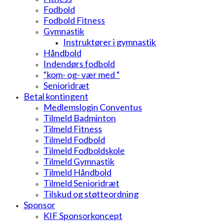
Fodbold
Fodbold Fitness
Gymnastik
Instruktører i gymnastik
Håndbold
Indendørs fodbold
“kom- og- vær med “
Senioridræt
Betal kontingent
Medlemslogin Conventus
Tilmeld Badminton
Tilmeld Fitness
Tilmeld Fodbold
Tilmeld Fodboldskole
Tilmeld Gymnastik
Tilmeld Håndbold
Tilmeld Senioridræt
Tilskud og støtteordning
Sponsor
KIF Sponsorkoncept