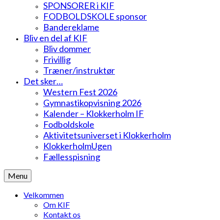
SPONSORER i KIF
FODBOLDSKOLE sponsor
Bandereklame
Bliv en del af KIF
Bliv dommer
Frivillig
Træner/instruktør
Det sker…
Western Fest 2026
Gymnastikopvisning 2026
Kalender – Klokkerholm IF
Fodboldskole
Aktivitetsuniverset i Klokkerholm
KlokkerholmUgen
Fællesspisning
Menu
Velkommen
Om KIF
Kontakt os