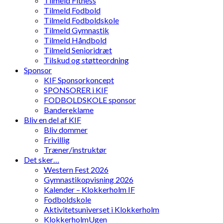
Tilmeld Fitness
Tilmeld Fodbold
Tilmeld Fodboldskole
Tilmeld Gymnastik
Tilmeld Håndbold
Tilmeld Senioridræt
Tilskud og støtteordning
Sponsor
KIF Sponsorkoncept
SPONSORER i KIF
FODBOLDSKOLE sponsor
Bandereklame
Bliv en del af KIF
Bliv dommer
Frivillig
Træner/instruktør
Det sker…
Western Fest 2026
Gymnastikopvisning 2026
Kalender – Klokkerholm IF
Fodboldskole
Aktivitetsuniverset i Klokkerholm
KlokkerholmUgen