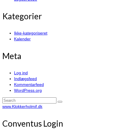
Kategorier
Ikke-kategoriseret
Kalender
Meta
Log ind
Indlægsfeed
Kommentarfeed
WordPress.org
Search
for:
www.Klokkerholmif.dk
Conventus Login