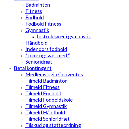
Badminton
Fitness
Fodbold
Fodbold Fitness
Gymnastik
Instruktører i gymnastik
Håndbold
Indendørs fodbold
“kom- og- vær med “
Senioridræt
Betal kontingent
Medlemslogin Conventus
Tilmeld Badminton
Tilmeld Fitness
Tilmeld Fodbold
Tilmeld Fodboldskole
Tilmeld Gymnastik
Tilmeld Håndbold
Tilmeld Senioridræt
Tilskud og støtteordning