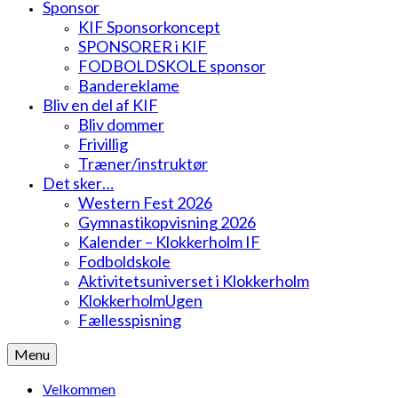
Sponsor
KIF Sponsorkoncept
SPONSORER i KIF
FODBOLDSKOLE sponsor
Bandereklame
Bliv en del af KIF
Bliv dommer
Frivillig
Træner/instruktør
Det sker…
Western Fest 2026
Gymnastikopvisning 2026
Kalender – Klokkerholm IF
Fodboldskole
Aktivitetsuniverset i Klokkerholm
KlokkerholmUgen
Fællesspisning
Menu
Velkommen