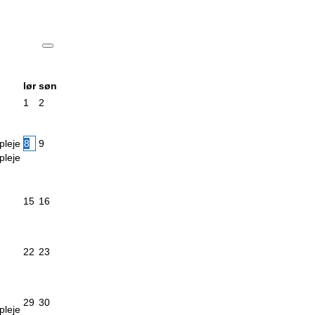
lør
søn
1
2
leje
8
9
leje
15
16
22
23
29
30
leje