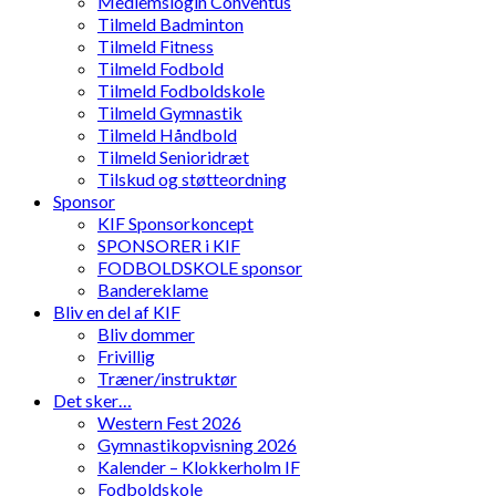
Medlemslogin Conventus
Tilmeld Badminton
Tilmeld Fitness
Tilmeld Fodbold
Tilmeld Fodboldskole
Tilmeld Gymnastik
Tilmeld Håndbold
Tilmeld Senioridræt
Tilskud og støtteordning
Sponsor
KIF Sponsorkoncept
SPONSORER i KIF
FODBOLDSKOLE sponsor
Bandereklame
Bliv en del af KIF
Bliv dommer
Frivillig
Træner/instruktør
Det sker…
Western Fest 2026
Gymnastikopvisning 2026
Kalender – Klokkerholm IF
Fodboldskole