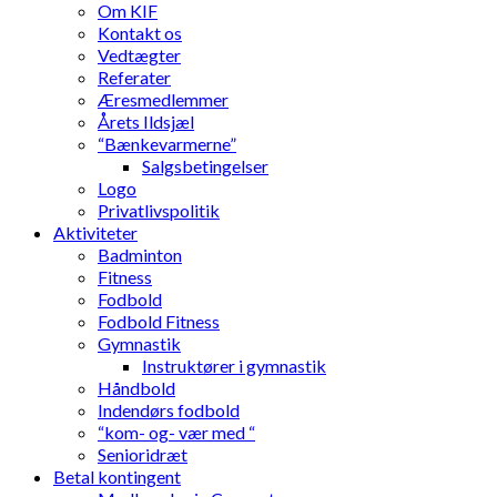
Om KIF
Kontakt os
Vedtægter
Referater
Æresmedlemmer
Årets Ildsjæl
“Bænkevarmerne”
Salgsbetingelser
Logo
Privatlivspolitik
Aktiviteter
Badminton
Fitness
Fodbold
Fodbold Fitness
Gymnastik
Instruktører i gymnastik
Håndbold
Indendørs fodbold
“kom- og- vær med “
Senioridræt
Betal kontingent