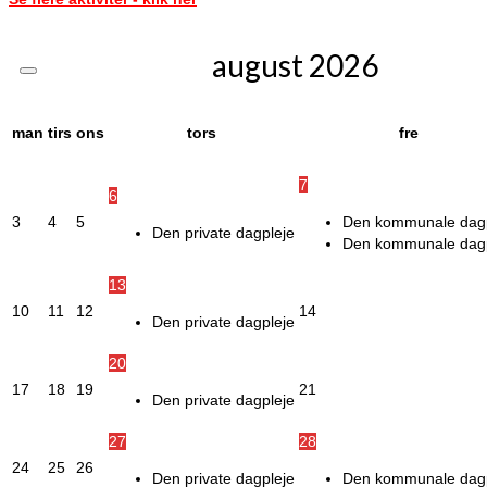
august
2026
man
tirs
ons
tors
fre
7
6
3
4
5
Den kommunale dagp
Den private dagpleje
Den kommunale dagp
13
10
11
12
14
Den private dagpleje
20
17
18
19
21
Den private dagpleje
27
28
24
25
26
Den private dagpleje
Den kommunale dagp