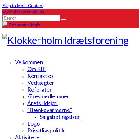
Skip to Main Content
www.klokkerholmif.dk
Search
for:
Conventus login
Velkommen
Om KIF
Kontakt os
Vedtægter
Referater
Æresmedlemmer
Årets Ildsjæl
“Bænkevarmerne”
Salgsbetingelser
Logo
Privatlivspolitik
Aktiviteter