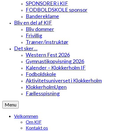
SPONSORER i KIF
FODBOLDSKOLE sponsor
Bandereklame
Bliv en del af KIF
Bliv dommer
Frivillig
Træner/instruktør
Det sker…
Western Fest 2026
Gymnastikopvisning 2026
Kalender – Klokkerholm IF
Fodboldskole
Aktivitetsuniverset i Klokkerholm
KlokkerholmUgen
Fællesspisning
Menu
Velkommen
Om KIF
Kontakt os