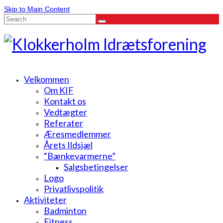
Skip to Main Content
Search
for:
Velkommen
Om KIF
Kontakt os
Vedtægter
Referater
Æresmedlemmer
Årets Ildsjæl
“Bænkevarmerne”
Salgsbetingelser
Logo
Privatlivspolitik
Aktiviteter
Badminton
Fitness