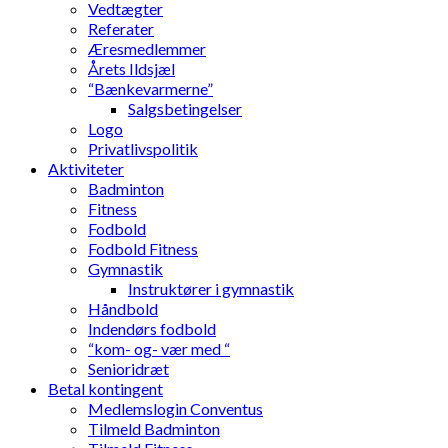
Vedtægter
Referater
Æresmedlemmer
Årets Ildsjæl
“Bænkevarmerne”
Salgsbetingelser
Logo
Privatlivspolitik
Aktiviteter
Badminton
Fitness
Fodbold
Fodbold Fitness
Gymnastik
Instruktører i gymnastik
Håndbold
Indendørs fodbold
“kom- og- vær med “
Senioridræt
Betal kontingent
Medlemslogin Conventus
Tilmeld Badminton