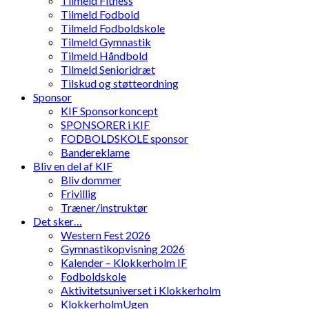
Tilmeld Fitness
Tilmeld Fodbold
Tilmeld Fodboldskole
Tilmeld Gymnastik
Tilmeld Håndbold
Tilmeld Senioridræt
Tilskud og støtteordning
Sponsor
KIF Sponsorkoncept
SPONSORER i KIF
FODBOLDSKOLE sponsor
Bandereklame
Bliv en del af KIF
Bliv dommer
Frivillig
Træner/instruktør
Det sker…
Western Fest 2026
Gymnastikopvisning 2026
Kalender – Klokkerholm IF
Fodboldskole
Aktivitetsuniverset i Klokkerholm
KlokkerholmUgen