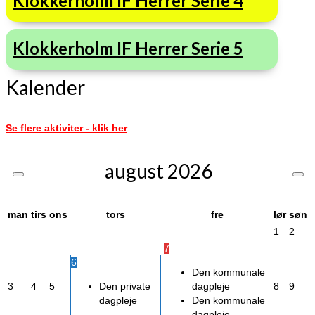
Klokkerholm IF Herrer Serie 4
Klokkerholm IF Herrer Serie 5
Kalender
Se flere aktiviter - klik her
august
2026
man
tirs
ons
tors
fre
lør
søn
1
2
7
6
Den kommunale
3
4
5
Den private
dagpleje
8
9
dagpleje
Den kommunale
dagpleje