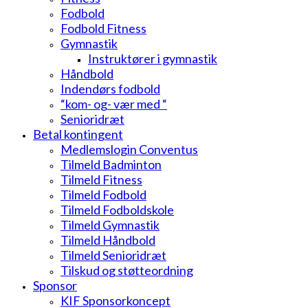
Fodbold
Fodbold Fitness
Gymnastik
Instruktører i gymnastik
Håndbold
Indendørs fodbold
“kom- og- vær med “
Senioridræt
Betal kontingent
Medlemslogin Conventus
Tilmeld Badminton
Tilmeld Fitness
Tilmeld Fodbold
Tilmeld Fodboldskole
Tilmeld Gymnastik
Tilmeld Håndbold
Tilmeld Senioridræt
Tilskud og støtteordning
Sponsor
KIF Sponsorkoncept