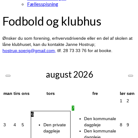
Fællesspisning
Fodbold og klubhus
Ønsker du som forening, erhvervsdrivende eller en del af skolen at
låne klubhuset, kan du kontakte Janne Hostrup;
hostrup.soerig@gmail.com,
tlf. 28 73 33 76 for at booke.
august
2026
man
tirs
ons
tors
fre
lør
søn
1
2
7
6
Den kommunale
3
4
5
Den private
dagpleje
8
9
dagpleje
Den kommunale
dagpleje