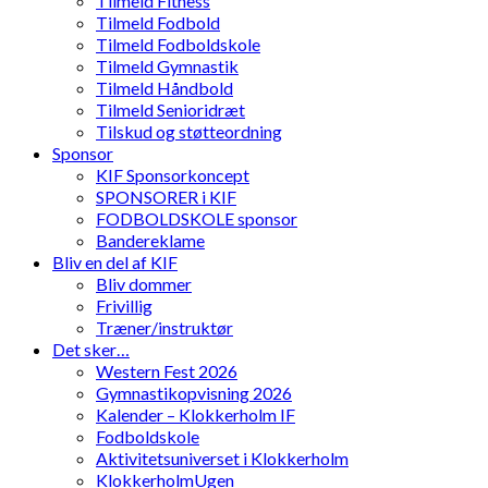
Tilmeld Fitness
Tilmeld Fodbold
Tilmeld Fodboldskole
Tilmeld Gymnastik
Tilmeld Håndbold
Tilmeld Senioridræt
Tilskud og støtteordning
Sponsor
KIF Sponsorkoncept
SPONSORER i KIF
FODBOLDSKOLE sponsor
Bandereklame
Bliv en del af KIF
Bliv dommer
Frivillig
Træner/instruktør
Det sker…
Western Fest 2026
Gymnastikopvisning 2026
Kalender – Klokkerholm IF
Fodboldskole
Aktivitetsuniverset i Klokkerholm
KlokkerholmUgen