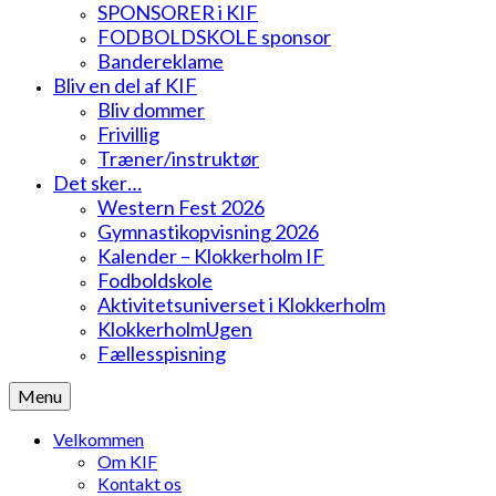
SPONSORER i KIF
FODBOLDSKOLE sponsor
Bandereklame
Bliv en del af KIF
Bliv dommer
Frivillig
Træner/instruktør
Det sker…
Western Fest 2026
Gymnastikopvisning 2026
Kalender – Klokkerholm IF
Fodboldskole
Aktivitetsuniverset i Klokkerholm
KlokkerholmUgen
Fællesspisning
Menu
Velkommen
Om KIF
Kontakt os