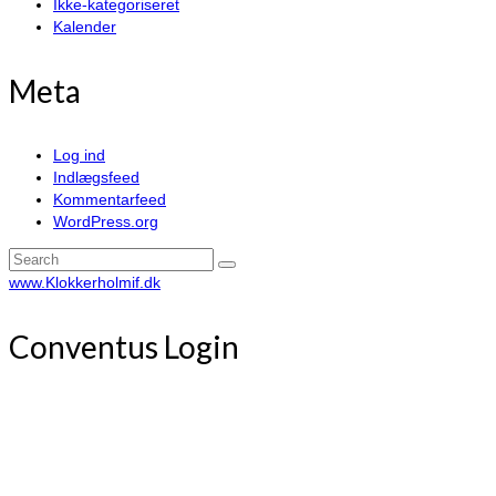
Ikke-kategoriseret
Kalender
Meta
Log ind
Indlægsfeed
Kommentarfeed
WordPress.org
Search
for:
www.Klokkerholmif.dk
Conventus Login