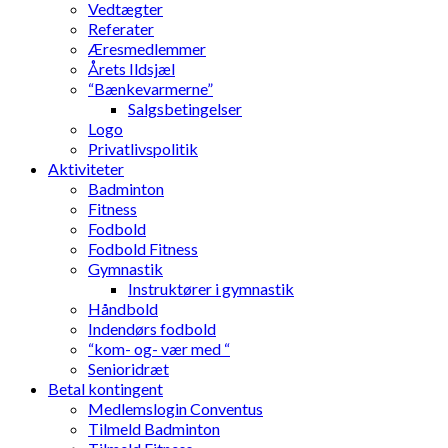
Vedtægter
Referater
Æresmedlemmer
Årets Ildsjæl
“Bænkevarmerne”
Salgsbetingelser
Logo
Privatlivspolitik
Aktiviteter
Badminton
Fitness
Fodbold
Fodbold Fitness
Gymnastik
Instruktører i gymnastik
Håndbold
Indendørs fodbold
“kom- og- vær med “
Senioridræt
Betal kontingent
Medlemslogin Conventus
Tilmeld Badminton