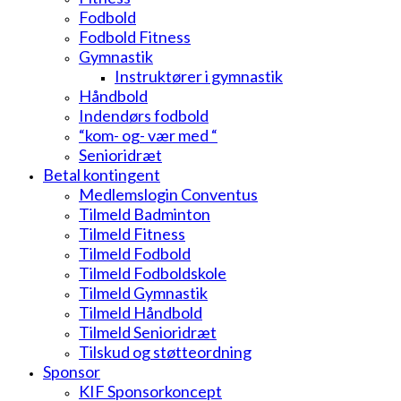
Fodbold
Fodbold Fitness
Gymnastik
Instruktører i gymnastik
Håndbold
Indendørs fodbold
“kom- og- vær med “
Senioridræt
Betal kontingent
Medlemslogin Conventus
Tilmeld Badminton
Tilmeld Fitness
Tilmeld Fodbold
Tilmeld Fodboldskole
Tilmeld Gymnastik
Tilmeld Håndbold
Tilmeld Senioridræt
Tilskud og støtteordning
Sponsor
KIF Sponsorkoncept