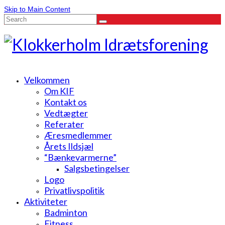
Skip to Main Content
Search
for:
Velkommen
Om KIF
Kontakt os
Vedtægter
Referater
Æresmedlemmer
Årets Ildsjæl
“Bænkevarmerne”
Salgsbetingelser
Logo
Privatlivspolitik
Aktiviteter
Badminton
Fitness