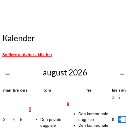
Kalender
Se flere aktiviter - klik her
august
2026
man
tirs
ons
tors
fre
lør
søn
1
2
7
6
Den kommunale
3
4
5
Den private
dagpleje
8
9
dagpleje
Den kommunale